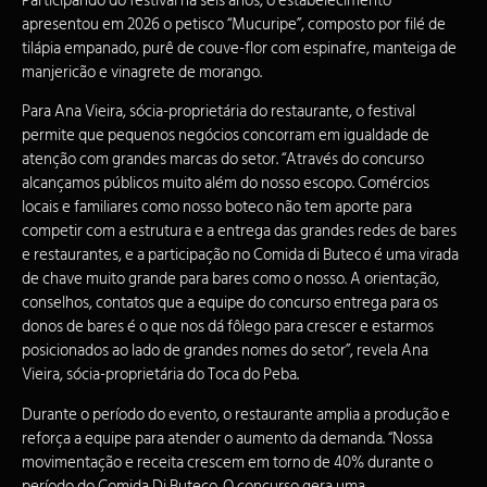
Participando do festival há seis anos, o estabelecimento
apresentou em 2026 o petisco “Mucuripe”, composto por filé de
tilápia empanado, purê de couve-flor com espinafre, manteiga de
manjericão e vinagrete de morango.
Para Ana Vieira, sócia-proprietária do restaurante, o festival
permite que pequenos negócios concorram em igualdade de
atenção com grandes marcas do setor. “Através do concurso
alcançamos públicos muito além do nosso escopo. Comércios
locais e familiares como nosso boteco não tem aporte para
competir com a estrutura e a entrega das grandes redes de bares
e restaurantes, e a participação no Comida di Buteco é uma virada
de chave muito grande para bares como o nosso. A orientação,
conselhos, contatos que a equipe do concurso entrega para os
donos de bares é o que nos dá fôlego para crescer e estarmos
posicionados ao lado de grandes nomes do setor”, revela Ana
Vieira, sócia-proprietária do Toca do Peba.
Durante o período do evento, o restaurante amplia a produção e
reforça a equipe para atender o aumento da demanda. “Nossa
movimentação e receita crescem em torno de 40% durante o
período do Comida Di Buteco. O concurso gera uma