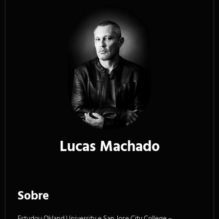
Lucas Machado
Sobre
Estudou Okland University e San Jose City College –